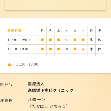
診療時間
月
火
水
木
金
土
日
祝
10:00~12:00
●
●
●
休
●
●
休
休
15:00~19:00
●
●
●
休
●
▲
休
休
▲
…14:30~19:00
医療法人
医院名
髙橋矯正歯科クリニック
髙橋 一郎
理事長
（たかはし いちろう）