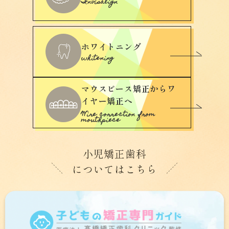
Invisalign
ホワイトニング
whitening
マウスピース矯正からワ
イヤー矯正へ
Wire correction from
mouthpiece
小児矯正歯科
についてはこちら