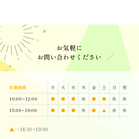
2023.11.17
2019.08.02
インビザライン追加アライナーについて
お盆休みは、8月11日〜16日となります。
2023.07.06
2019.06.29
日本矯正歯科学会の見解（原文引用）
お気軽に
6月29日(土)休診となります。よろしくお願いいたします。
お問い合わせください
2023.06.02
2018.04.19
アライナーの枚数と治療期間
ゴールデンウィークの診療について
2023.06.02
診療時間
月
火
水
木
金
土
日
祝
2018.02.14
インビザラインドクターの選び方
10:00~12:00
●
●
●
休
●
●
休
休
休診のお知らせ(3/15日午後〜19日)
2023.03.28
15:00~19:00
●
●
●
休
●
▲
休
休
2017.11.28
【インビザライン】未承認医療機器の使用について
▲
…14:30~19:00
年末年始の休診のお知らせ