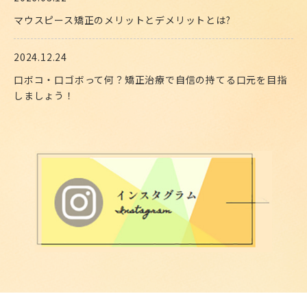
マウスピース矯正のメリットとデメリットとは?
2023.12.25
2024.12.24
年末年始休暇のお知らせ
口ボコ・口ゴボって何？矯正治療で自信の持てる口元を目指
2023.07.28
しましょう！
夏季休暇のお知らせ
2024.09.19
2023.04.21
エンジェルアラインについて
価格改定のお知らせ
2024.09.19
2022.11.28
インビザライン以外のマウスピース矯正について
診療時間変更のお知らせ
2024.04.12
2020.04.16
マウスピース矯正の治療期間を短縮させる方法
コロナ対策のため 診療時間を18時までにいたします。