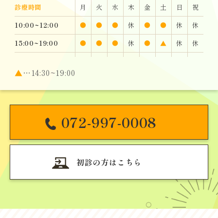
2023.03.28
診療時間
月
火
水
木
金
土
日
祝
【インビザライン】未承認医療機器の使用について
10:00~12:00
●
●
●
休
●
●
休
休
15:00~19:00
●
●
●
休
●
▲
休
休
▲
…14:30~19:00
072-997-0008
初診の方はこちら